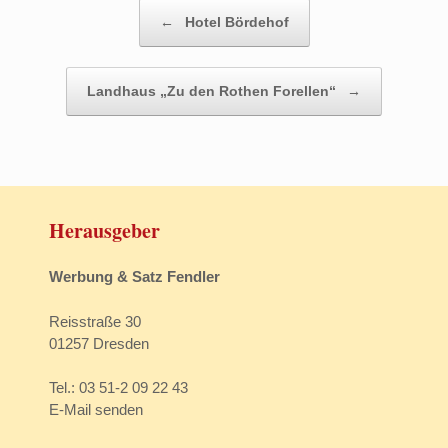
Beitragsnavigation
←
Hotel Bördehof
Landhaus „Zu den Rothen Forellen“
→
Herausgeber
Werbung & Satz Fendler
Reisstraße 30
01257 Dresden
Tel.: 03 51-2 09 22 43
E-Mail senden