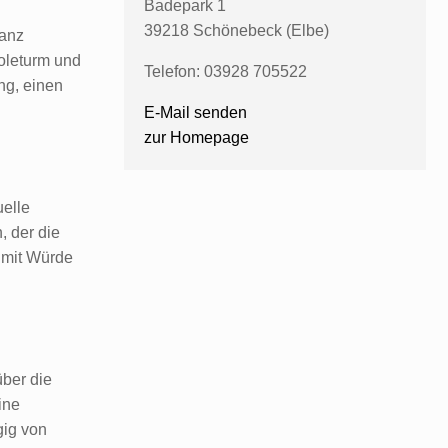
Badepark 1
39218 Schönebeck (Elbe)
ganz
oleturm und
Telefon: 03928 705522
ng, einen
E-Mail senden
zur Homepage
uelle
, der die
 mit Würde
ber die
ine
gig von